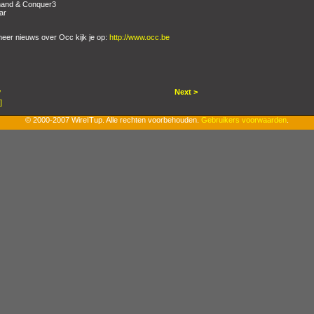
nd & Conquer3
ar
eer nieuws over Occ kijk je op:
http://www.occ.be
v
Next >
]
© 2000-2007 WireITup. Alle rechten voorbehouden.
Gebruikers voorwaarden
.