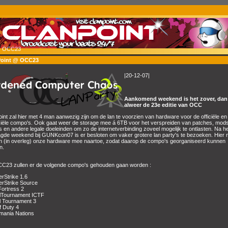
@ OCC23
Point @ OCC23
|20-12-07|
Aankomend weekend is het zover, dan 
alweer de 23e editie van
OCC
int zal hier met 4 man aanwezig zijn om de lan te voorzien van hardware voor de officiële en
ciële compo's. Ook gaat weer de storage mee á 6TB voor het verspreiden van patches, mods
 en andere legale doeleinden om zo de internetverbinding zoveel mogelijk te ontlasten. Na h
gde weekend bij GUNKcon07 is er besloten om vaker grotere lan party's te bezoeken. Hier
n (in overleg) onze hardware mee naartoe, zodat daarop de compo's georganiseerd kunnen
n.
C23 zullen er de volgende compo's gehouden gaan worden :
rStrike 1.6
erStrike Source
ortress 2
lTournament ICTF
l Tournament 3
f Duty 4
mania Nations