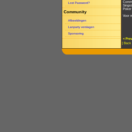
Comma
Lost Password?
Singst
Poker
Community
Voor m
Afbeeldingen
Lanparty verslagen
Sponsoring
< Pre
[ Back 