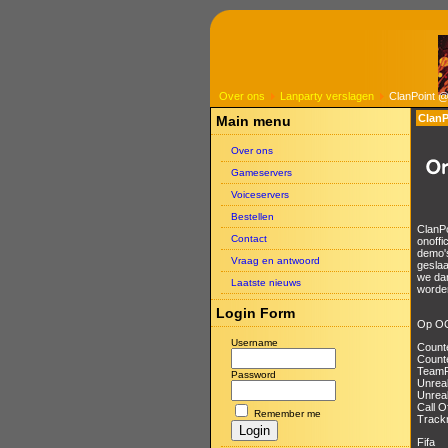
Over ons
Lanparty verslagen
ClanPoint 
Clan
Main menu
Over ons
Gameservers
Voiceservers
Bestellen
ClanPo
Contact
onoffi
demo's
Vraag en antwoord
geslaa
we da
Laatste nieuws
worde
Login Form
Op OC
Username
Counte
Count
TeamF
Password
Unrea
Unrea
Call O
Remember me
Track
Fifa