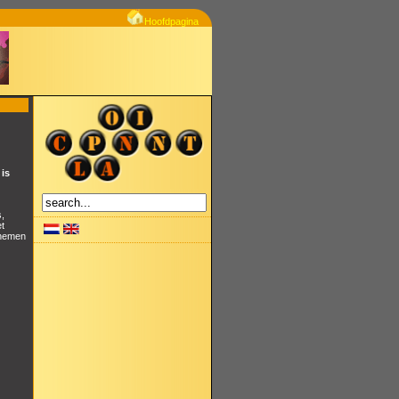
Hoofdpagina
is
,
et
 nemen