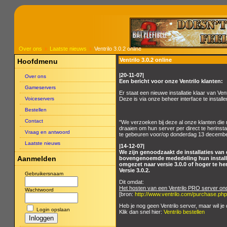
Over ons
Laatste nieuws
Ventrilo 3.0.2 online
Ventrilo 3.0.2 online
Hoofdmenu
|20-11-07|
Over ons
Een bericht voor onze Ventrilo klanten:
Gameservers
Er staat een nieuwe installatie klaar van Vent
Voiceservers
Deze is via onze beheer interface te installe
Bestellen
Contact
"We verzoeken bij deze al onze klanten die 
draaien om hun server per direct te herinstal
Vraag en antwoord
te gebeuren voor/op donderdag 13 decemb
Laatste nieuws
|14-12-07|
We zijn genoodzaakt de installaties van 
Aanmelden
bovengenoemde mededeling hun installa
omgezet naar versie 3.0.0 of hoger te her
Versie 3.0.2.
Gebruikersnaam
Dit omdat:
Het hosten van een Ventrilo PRO server on
Wachtwoord
[bron:
http://www.ventrilo.com/purchase.php
Heb je nog geen Ventrilo server, maar wil je
Login opslaan
Klik dan snel hier:
Ventrilo bestellen