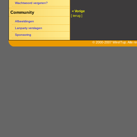
Wachtwoord vergeten?
< Vorige
Community
[ terug ]
Afbeeldingen
Lanparty verslagen
Sponsoring
© 2000-2007 WireITup. Alle 