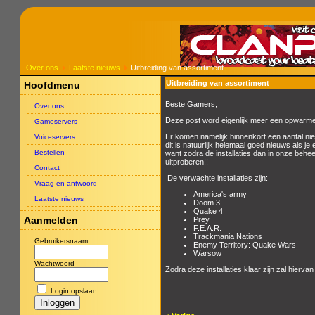
Over ons
Laatste nieuws
Uitbreiding van assortiment
Uitbreiding van assortiment
Hoofdmenu
Beste Gamers,
Over ons
Deze post word eigenlijk meer een opwarmer
Gameservers
Er komen namelijk binnenkort een aantal nieu
Voiceservers
dit is natuurlijk helemaal goed nieuws als 
Bestellen
want zodra de installaties dan in onze behee
uitproberen!!
Contact
De verwachte installaties zijn:
Vraag en antwoord
America's army
Laatste nieuws
Doom 3
Quake 4
Aanmelden
Prey
F.E.A.R.
Trackmania Nations
Gebruikersnaam
Enemy Territory: Quake Wars
Warsow
Wachtwoord
Zodra deze installaties klaar zijn zal hierva
Login opslaan