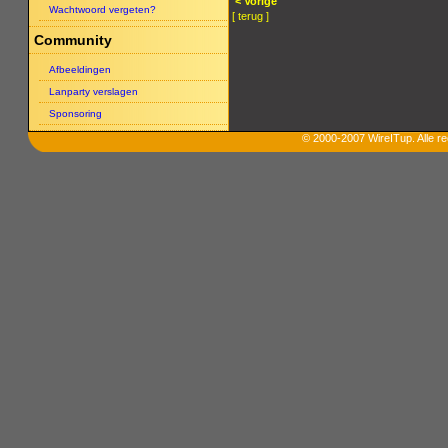
< Vorige
Wachtwoord vergeten?
[ terug ]
Community
Afbeeldingen
Lanparty verslagen
Sponsoring
© 2000-2007 WireITup. Alle 