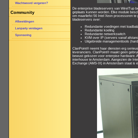
Wachtwoord vergeten?
De enterprise bladeservers van WireITup be
Community
geplaats kunnen worden. Elke module beschi
om maarliefst 56 Intel Xeon processoren te
bladeservers over:
Afbeeldingen
Redundante voedingen met loadbala
Lanparty verslagen
Redundante koeling
Redundante netwerkswitch
Sponsoring
KVM over IP (servers vanaf afstand h
Uitgebreide managementtools (hard
ClanPoint® neemt haar diensten erg serieus
leveranciers. ClanPoint® maakt geen gebru
bewust gekozen voor enterpise hardware. Al
interhouse te Amsterdam. Aangezien de Int
Exchange (AMS-IX) in Amsterdam staat is een