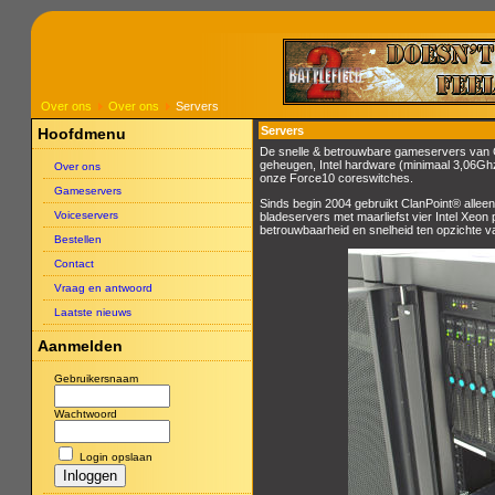
Over ons
Over ons
Servers
Servers
Hoofdmenu
De snelle & betrouwbare gameservers van 
geheugen, Intel hardware (minimaal 3,06Gh
Over ons
onze Force10 coreswitches.
Gameservers
Sinds begin 2004 gebruikt ClanPoint® allee
Voiceservers
bladeservers met maarliefst vier Intel Xeo
betrouwbaarheid en snelheid ten opzichte 
Bestellen
Contact
Vraag en antwoord
Laatste nieuws
Aanmelden
Gebruikersnaam
Wachtwoord
Login opslaan