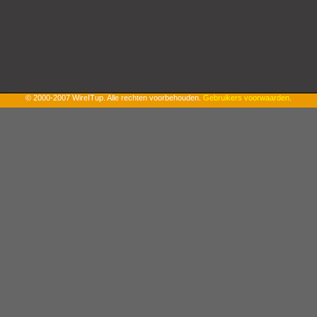
© 2000-2007 WireITup. Alle rechten voorbehouden.
Gebruikers voorwaarden
.