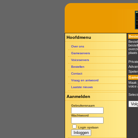
Beste
Hoofdmenu
Bestel
bestel
Over ons
overzi
plaats
Gameservers
Voiceservers
Privat
Advan
Bestellen
Spele
Contact
Gam
Vraag en antwoord
Maak j
voice 
Laatste nieuws
Select
Aanmelden
Gebruikersnaam
Wachtwoord
Login opslaan