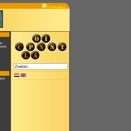
Hoofdpagina
er
zicht
 een