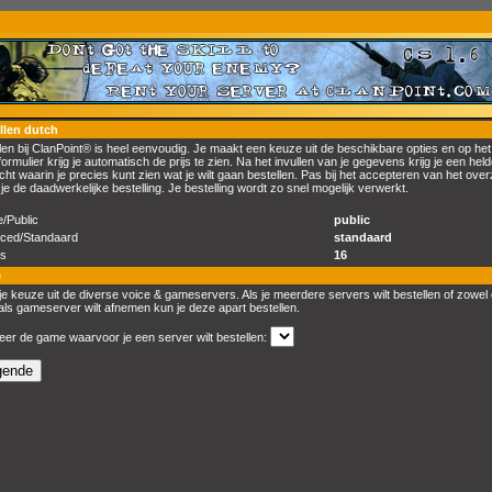
llen dutch
len bij ClanPoint® is heel eenvoudig. Je maakt een keuze uit de beschikbare opties en op het
formulier krijg je automatisch de prijs te zien. Na het invullen van je gegevens krijg je een held
cht waarin je precies kunt zien wat je wilt gaan bestellen. Pas bij het accepteren van het over
 je de daadwerkelijke bestelling. Je bestelling wordt zo snel mogelijk verwerkt.
e/Public
public
ced/Standaard
standaard
rs
16
e
e keuze uit de diverse voice & gameservers. Als je meerdere servers wilt bestellen of zowel
als gameserver wilt afnemen kun je deze apart bestellen.
eer de game waarvoor je een server wilt bestellen: