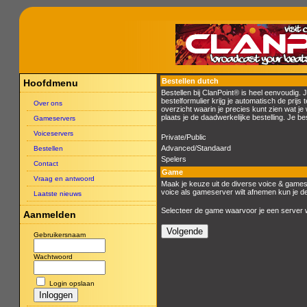
Bestellen dutch
Hoofdmenu
Bestellen bij ClanPoint® is heel eenvoudig.
bestelformulier krijg je automatisch de prijs 
Over ons
overzicht waarin je precies kunt zien wat je 
plaats je de daadwerkelijke bestelling. Je be
Gameservers
Voiceservers
Private/Public
Advanced/Standaard
Bestellen
Spelers
Contact
Game
Vraag en antwoord
Maak je keuze uit de diverse voice & gamese
voice als gameserver wilt afnemen kun je de
Laatste nieuws
Selecteer de game waarvoor je een server wi
Aanmelden
Gebruikersnaam
Wachtwoord
Login opslaan