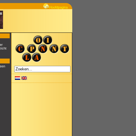
Hoofdpagina
er
zicht
 een