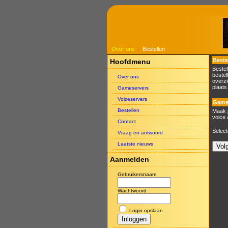
Over ons
Bestellen
Beste
Hoofdmenu
Bestel
bestel
Over ons
overzi
plaats
Gameservers
Voiceservers
Gam
Bestellen
Maak j
voice 
Contact
Select
Vraag en antwoord
Laatste nieuws
Aanmelden
Gebruikersnaam
Wachtwoord
Login opslaan