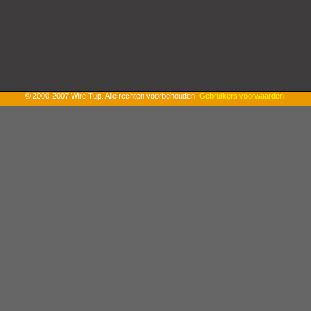
© 2000-2007 WireITup. Alle rechten voorbehouden.
Gebruikers voorwaarden
.