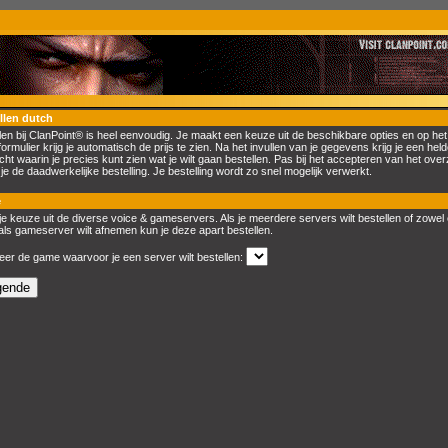
llen dutch
len bij ClanPoint® is heel eenvoudig. Je maakt een keuze uit de beschikbare opties en op het
formulier krijg je automatisch de prijs te zien. Na het invullen van je gegevens krijg je een held
cht waarin je precies kunt zien wat je wilt gaan bestellen. Pas bij het accepteren van het over
 je de daadwerkelijke bestelling. Je bestelling wordt zo snel mogelijk verwerkt.
e
e keuze uit de diverse voice & gameservers. Als je meerdere servers wilt bestellen of zowel
als gameserver wilt afnemen kun je deze apart bestellen.
eer de game waarvoor je een server wilt bestellen: